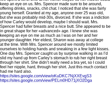
keep an eye on us. Mrs. Spencer made sure to be around,
offering drinks, snacks, chit chat. I noticed that she was fairly
young herself. Granted at my age, anyone over 25 was old,
but she was probably mid-30s, divorced. If she was a indiction
of how Carley would develop, maybe I should wait. Mrs.
Spencer had fuller breasts and a nice butt. She appeared to be
in great shape for her «advanced» age. I knew she was
keeping an eye on me as much as I was on her and her
younger daughter. Her eldest, Sharon was away at college
at the time. With Mrs. Spencer around we mostly limited
ourselves to holding hands and sneaking in a few light kisses.
One day Mrs. Spencer caught us by surprise walking in as I’d
slid my hand up from Carley’s stomach to rub her right breast
through her shirt. She didn’t really need a bra yet, so I could
feel her nipple, hard, through her shirt. Just this much contact
had me hard also.
https://sites.google.com/view/oKuDKC7NjXXEvgS3
https://sites.google.com/view/PELm0HD71jXO2Dga