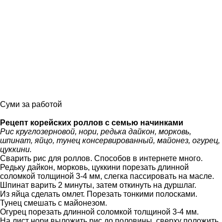
Суми за работой
Рецепт корейских роллов с семью начинками
Рис круглозерновой, нори, редька дайкон, морковь,
шпинат, яйцо, тунец консервированный, майонез, огурец,
цуккини.
Сварить рис для роллов. Способов в интернете много.
Редьку дайкон, морковь, цуккини порезать длинной
соломкой толщиной 3-4 мм, слегка пассировать на масле.
Шпинат варить 2 минуты, затем откинуть на дуршлаг.
Из яйца сделать омлет. Порезать тонкими полосками.
Тунец смешать с майонезом.
Огурец порезать длинной соломкой толщиной 3-4 мм.
На лист нори выложить рис до половины, сверху положить