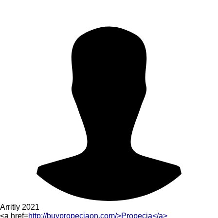
Arritly
2021
<a href=
http://buypropeciaon.com/>Propecia</a>