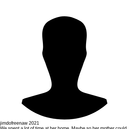
jimdofreenaw
2021
We spent a lot of time at her home. Maybe so her mother could