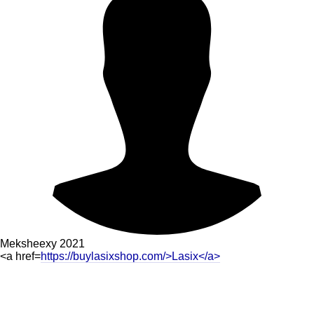
Meksheexy
2021
<a href=
https://buylasixshop.com/>Lasix</a>