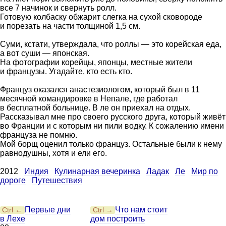
все 7 начинок и свернуть ролл.
Готовую колбаску обжарит слегка на сухой сковороде
и порезать на части толщиной 1,5 см.
Суми, кстати, утверждала, что роллы — это корейская еда,
а вот суши — японская.
На фотографии корейцы, японцы, местные жители
и французы. Угадайте, кто есть кто.
Француз оказался анастезиологом, который был в 11
месячной командировке в Непале, где работал
в бесплатной больнице. В ле он приехал на отдых.
Рассказывал мне про своего русского друга, который живёт
во Франции и с которым ни пили водку. К сожалению имени
француза не помню.
Мой борщ оценил только француз. Остальные были к нему
равнодушны, хотя и ели его.
2012
Индия
Кулинарная вечеринка
Ладак
Ле
Мир по
дороге
Путешествия
Первые дни
Что нам стоит
Ctrl ←
Ctrl →
в Лехе
дом построить