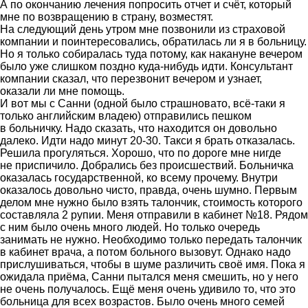
А по окончанию лечения попросить отчет и счёт, который
мне по возвращению в страну, возместят.
На следующий день утром мне позвонили из страховой
компании и поинтересовались, обратилась ли я в больницу.
Но я только собиралась туда потому, как накануне вечером
было уже слишком поздно куда-нибудь идти. Консультант
компании сказал, что перезвонит вечером и узнает,
оказали ли мне помощь.
И вот мы с Санни (одной было страшновато, всё-таки я
только английским владею) отправились пешком
в больничку. Надо сказать, что находится он довольно
далеко. Идти надо минут 20-30. Такси я брать отказалась.
Решила прогуляться. Хорошо, что по дороге мне нигде
не приспичило. Добрались без происшествий. Больничка
оказалась государственной, ко всему прочему. Внутри
оказалось довольно чисто, правда, очень шумно. Первым
делом мне нужно было взять талончик, стоимость которого
составляла 2 рупии. Меня отправили в кабинет №18. Рядом
с ним было очень много людей. Но только очередь
занимать не нужно. Необходимо только передать талончик
в кабинет врача, а потом больного вызовут. Однако надо
прислушиваться, чтобы в шуме различить своё имя. Пока я
ожидала приёма, Санни пытался меня смешить, но у него
не очень получалось. Ещё меня очень удивило то, что это
больница для всех возрастов. Было очень много семей