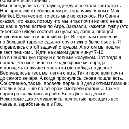
большим испытанием…
Мы переоделись в теплую одежду и поехали завтракать.
Нас привезли к небольшому ресторанчику рядом с Main
Market. Если честно, то есть мне не хотелось. Но Санни
сказал, что надо, потому что мы и так почти ничего не ели
за наше путешествие по Агре. Заказали, кажется, тукпу (это
тибетское блюдо состоит из бульона, лапши, овощей
и кусочков мяса) и черный кофе. Вскоре нам принесли
по большой тарелке еды, которую нужно было съесть. Я
справилась с этой задачей с трудом. А потом мы пошли
в гест пешком… Идти на самом деле минут 7-10.
Но в небольшую горку и с полным желудком. Вот тогда я
поняла, что мне ничего не надо кроме кислорода
и посидеть (а лучше полежать) где-нибудь по дороге.
Вернувшись в гест, мы легли спать. Так и проспали почти
до самого вечера. А когда проснулись, снова пошли есть.
Собственно, так мы провели первые 3 дня акклиматизации:
спали и ели. Ещё по вечерам смотрели фильмы. Так же
парни развлекались игрой в Блэк Джэк на деньги.
Некоторые даже умудрились полностью просадить все
чаевые, заработанные в Гоа.