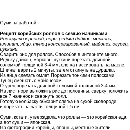
Суми за работой
Рецепт корейских роллов с семью начинками
Рис круглозерновой, нори, редька дайкон, морковь,
шпинат, яйцо, тунец консервированный, майонез, огурец,
цуккини.
Сварить рис для роллов. Способов в интернете много.
Редьку дайкон, морковь, цуккини порезать длинной
соломкой толщиной 3-4 мм, слегка пассировать на масле.
Шпинат варить 2 минуты, затем откинуть на дуршлаг.
Из яйца сделать омлет. Порезать тонкими полосками.
Тунец смешать с майонезом.
Огурец порезать длинной соломкой толщиной 3-4 мм.
На лист нори выложить рис до половины, сверху положить
все 7 начинок и свернуть ролл.
Готовую колбаску обжарит слегка на сухой сковороде
и порезать на части толщиной 1,5 см.
Суми, кстати, утверждала, что роллы — это корейская еда,
а вот суши — японская.
На фотографии корейцы, японцы, местные жители