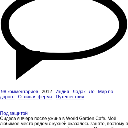
98 комментариев
2012
Индия
Ладак
Ле
Мир по
дороге
Ослиная ферма
Путешествия
Под защитой
Сидела я вчера после ужина в World Garden Cafe. Моё
любимое место рядом с кухней оказалось занято, поэтому я