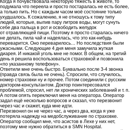
Когда я почувствовала некоторую тяжесть в животе, то
подумала что переела и просто постаралась не есть более,
а только пить. Но с каждым часом моё состояние только
ухудшалось. К сожалению, я не отношусь к тому типу
людей, которые, выпив пару литров воды, могут сунуть
себе два пальца в рот и освободить желудок
от отравляющей пищи. Поэтому я просто старалась ничего
не делать, пила чай и надеялась, что это как-нибудь
переварится. Оно переварилось… Но последствия были
ужасными. Следующие 4 дня меня замучила жуткая
диарея. И никакой уголь мне не помог. В общем, на третий
день я решила воспользоваться страховкой и позвонила
«по указанному телефону».
Ответили мне очень быстро. Буквально после 3-4 звонка
(правда связь была не очень). Спросили, что случилось,
номер страховки ну и прочее. Потом соединили с русским
доктором-консультантом. Доктор поинтересовался
проблемой, спросил, нет ли хронических заболеваний и т. п.
А потом опять переключил меня на оператора. Оператор
задал ещё несколько вопросов и сказал, что перезвонит
через час и скажет, куда мне идти.
Перезвонил он не через час, а через два, когда я уже
потеряла надежду на медобслуживание по страховке.
Оператор сообщил мне, что асистов в Лехе у них нет,
поэтому мне нужно обратиться в SMN Hospital.