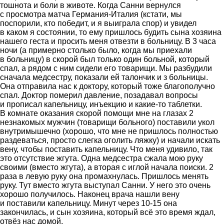
тошнота и боли в животе. Когда Санни вернулся
с просмотра матча Германия-Италия (кстати, мы
поспорили, кто победит, и я выиграла спор) и увидел
в каком я состоянии, то ему пришлось будить сына хозяина
нашего геста и просить меня отвезти в больницу. В 3 часа
ночи (а примерно столько было, когда мы приехали
в больницу) в скорой был только один больной, который
спал, а рядом с ним сидели его товарищи. Мы разбудили
сначала медсестру, показали ей талончик и з больницы.
Она отправила нас к доктору, который тоже благополучно
спал. Доктор померил давление, позадавал вопросы
и прописал капельницу, инъекцию и какие-то таблетки.
В комнате оказания скорой помощи мне на глазах 2
незнакомых мужчин (товарищи больного) поставили укол
внутримышечно (хорошо, что мне не пришлось полностью
раздеваться, просто слегка оголить ляжку) и начали искать
вену, чтобы поставить капельницу. Что меня удивило, так
это отсутствие жгута. Одна медсестра сжала мою руку
своими (вместо жгута), а вторая с иглой начала поиски. 2
раза в левую руку она промахнулась. Пришлось менять
руку. Тут вместо жгута выступал Санни. У него это очень
хорошо получилось. Наконец врача нашли вену
и поставили капельницу. Минут через 10-15 она
закончилась, и сын хозяина, который всё это время ждал,
отвёз нас домой.