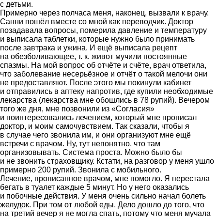
с детьми.
Примерно через полчаса меня, наконец, вызвали к врачу.
Санни пошёл вместе со мной как переводчик. Доктор
позадавала вопросы, померила давление и температуру
и выписала таблетки, которые нужно было принимать
после завтрака и ужина. И ещё выписала рецепт
на обезболивающее, т. к. живот мучили постоянные
спазмы. На мой вопрос об отчёте и счёте, врач ответила,
что заболевание несерьёзное и отчёт о такой мелочи они
не предоставляют. После этого мы покинули кабинет
и отправились в аптеку напротив, где купили необходимые
лекарства (лекарства мне обошлись в 78 рупий). Вечером
того же дня, мне позвонили из «Согласия»
и поинтересовались лечением, который мне прописал
доктор, и моим самочувствием. Так сказали, чтобы я
в случае чего звонила им, и они организуют мне ещё
встречи с врачом. Ну, тут непонятно, что там
организовывать. Система проста. Можно было бы
и не звонить страховщику. Кстати, на разговор у меня ушло
примерно 200 рупий. Звонила с мобильного.
Лечение, прописанное врачом, мне помогло. Я перестала
бегать в туалет каждые 5 минут. Но у него оказались
и побочные действия. У меня очень сильно начал болеть
желудок. При том от любой еды. Дело дошло до того, что
на третий вечер я не могла спать, потому что меня мучала