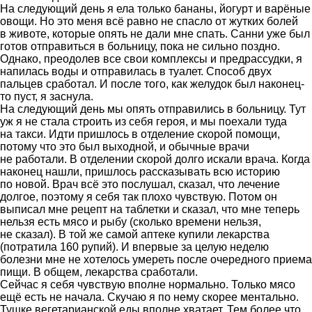
На следующий день я ела только бананы, йогурт и варёные
овощи. Но это меня всё равно не спасло от жутких болей
в животе, которые опять не дали мне спать. Санни уже был
готов отправиться в больницу, пока не сильно поздно.
Однако, преодолев все свои комплексы и предрассудки, я
напилась воды и отправилась в туалет. Способ двух
пальцев сработал. И после того, как желудок был наконец-
то пуст, я заснула.
На следующий день мы опять отправились в больницу. Тут
уж я не стала строить из себя героя, и мы поехали туда
на такси. Идти пришлось в отделение скорой помощи,
потому что это был выходной, и обычные врачи
не работали. В отделении скорой долго искали врача. Когда
наконец нашли, пришлось рассказывать всю историю
по новой. Врач всё это послушал, сказал, что лечение
долгое, поэтому я себя так плохо чувствую. Потом он
выписал мне рецепт на таблетки и сказал, что мне теперь
нельзя есть мясо и рыбу (сколько времени нельзя,
не сказал). В той же самой аптеке купили лекарства
(потратила 160 рупий). И впервые за целую неделю
болезни мне не хотелось умереть после очередного приема
пищи. В общем, лекарства сработали.
Сейчас я себя чувствую вполне нормально. Только мясо
ещё есть не начала. Скучаю я по нему скорее ментально.
Тушке вегетарианской еды вполне хватает. Тем более что