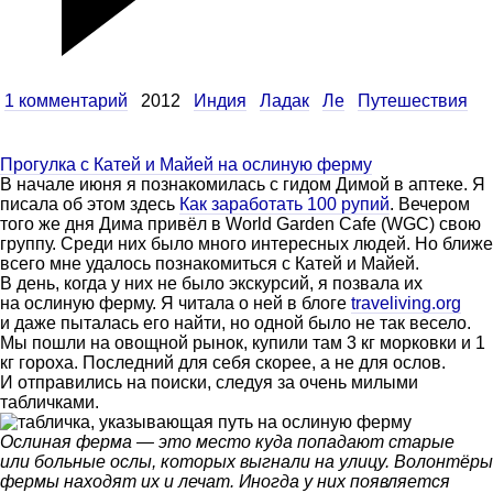
1 комментарий
2012
Индия
Ладак
Ле
Путешествия
Прогулка с Катей и Майей на ослиную ферму
В начале июня я познакомилась с гидом Димой в аптеке. Я
писала об этом здесь
Как заработать 100 рупий
. Вечером
того же дня Дима привёл в World Garden Cafe (WGC) свою
группу. Среди них было много интересных людей. Но ближе
всего мне удалось познакомиться с Катей и Майей.
В день, когда у них не было экскурсий, я позвала их
на ослиную ферму. Я читала о ней в блоге
traveliving.org
и даже пыталась его найти, но одной было не так весело.
Мы пошли на овощной рынок, купили там 3 кг морковки и 1
кг гороха. Последний для себя скорее, а не для ослов.
И отправились на поиски, следуя за очень милыми
табличками.
Ослиная ферма — это место куда попадают старые
или больные ослы, которых выгнали на улицу. Волонтёры
фермы находят их и лечат. Иногда у них появляется