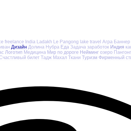
ce
freelance
India
Ladakh
Le
Pangong lake
travel
Агра
Баннер
иван
Дизайн
Долина Нубра
Еда
Задача
заработок
Индия
ка
ас
Логотип
Медицина
Мир по дороге
Нейминг
озеро Пангон
Счастливый билет
Тадж Махал
Ткани
Туризм
Фирменный ст