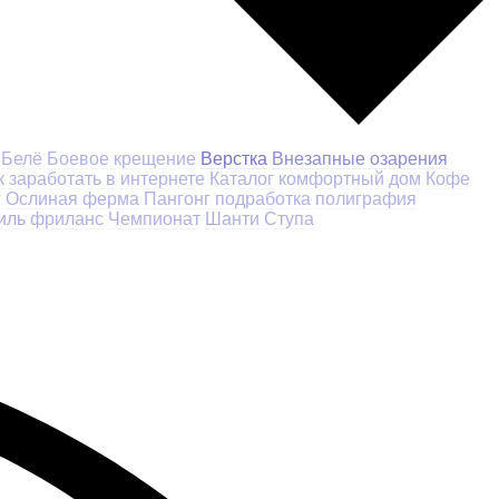
Белё
Боевое крещение
Верстка
Внезапные озарения
к заработать в интернете
Каталог
комфортный дом
Кофе
г
Ослиная ферма
Пангонг
подработка
полиграфия
иль
фриланс
Чемпионат
Шанти Ступа