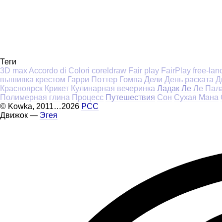
Теги
3D max
Accordo di Colori
coreldraw
Fair play
FairPlay
free-lan
вышивка крестом
Гарри Поттер
Гомпа
Дели
День раската
Д
Красноярск
Крикет
Кулинарная вечеринка
Ладак
Ле
Ле Пал
Полимерная глина
Процесс
Путешествия
Сон
Сухая Мана
©
Kowka
, 2011
...
2026
РСС
Движок —
Эгея