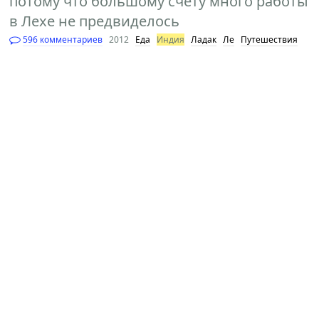
потому что большому счёту много работы
в Лехе не предвиделось
596 комментариев
2012
Еда
Индия
Ладак
Ле
Путешествия